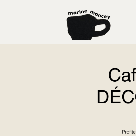
Caf
DÉCO
Profit